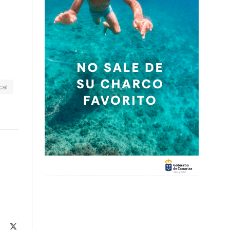
cal
ite
Facebook
X