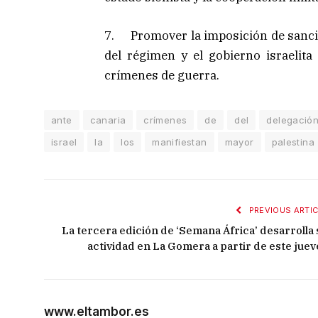
7. Promover la imposición de sancio
del régimen y el gobierno israelita
crímenes de guerra.
ante
canaria
crímenes
de
del
delegació
israel
la
los
manifiestan
mayor
palestina
PREVIOUS ARTIC
La tercera edición de ‘Semana África’ desarrolla 
actividad en La Gomera a partir de este juev
www.eltambor.es