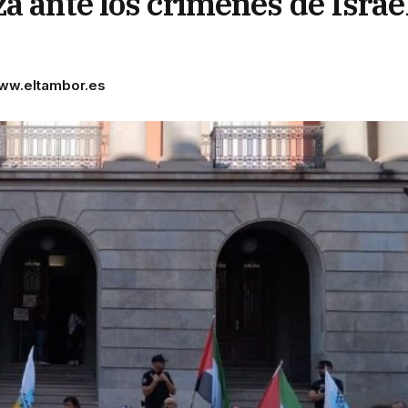
a ante los crímenes de Israe
ww.eltambor.es