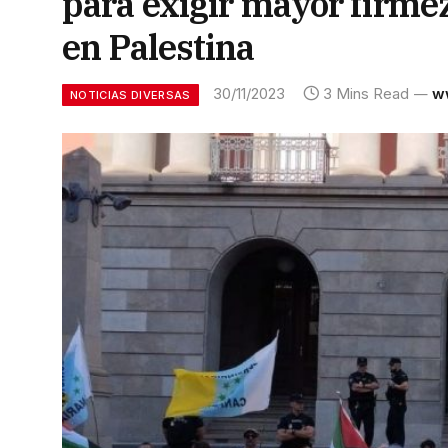
para exigir mayor firmez
en Palestina
30/11/2023
3 Mins Read
w
NOTICIAS DIVERSAS