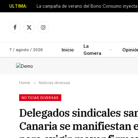
ULTIMA:
Facebook
X
Instagram
(Twitter)
La
7 / agosto / 2026
Inicio
Opinió
Gomera
Home
»
Noticias diversas
NOTICIAS DIVERSAS
Delegados sindicales san
Canaria se manifiestan e