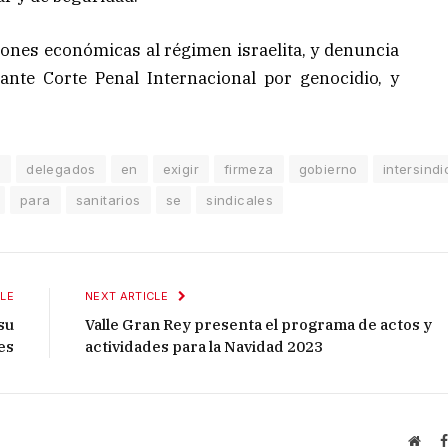
nes económicas al régimen israelita, y denuncia
 ante Corte Penal Internacional por genocidio, y
n
delegados
en
exigir
firmeza
gobierno
intersindi
para
sanitarios
se
sindicales
LE
NEXT ARTICLE
su
Valle Gran Rey presenta el programa de actos y
es
actividades para la Navidad 2023
Webs