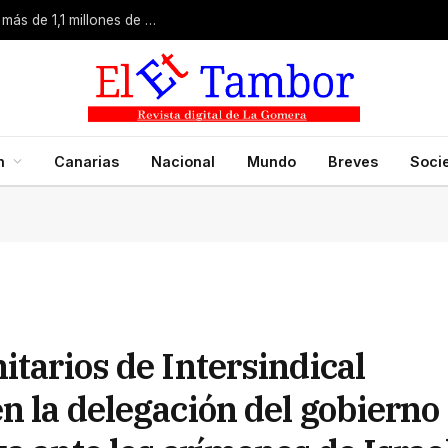
La campaña de verano del Bono Consumo inyecta más de 1,1 millones de euros en el tejido económico de La Gomera
n
Canarias
Nacional
Mundo
Breves
Soci
itarios de Intersindical
n la delegación del gobierno