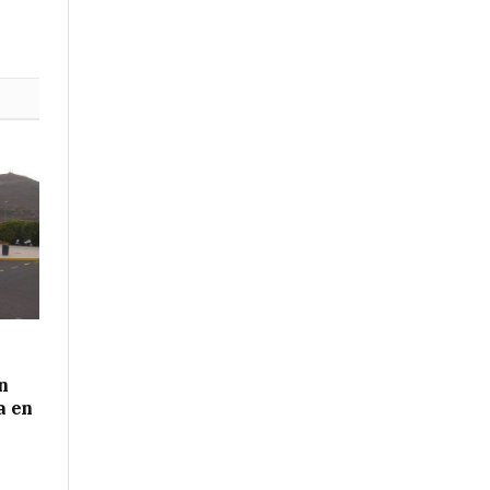
(Twitter)
n
a en